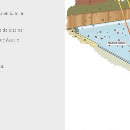
sibilidade de
 da piscina;
de água e
il.