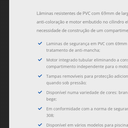
Lâminas resistentes de PVC com 69mm de larg
anti-coloração e motor embutido no cilindro 
necessidade de construção de um compartime
Laminas de segurança em PVC com 69mm d
tratamento de anti-mancha;
Motor integrado tubular eliminando a co
compartimento independente para o moto
Tampas removíveis para protecção adicion
quando sob pressão;
Disponível numa variedade de cores: branc
bege;
Em conformidade com a norma de seguran
308;
Disponível em vários modelos para piscina