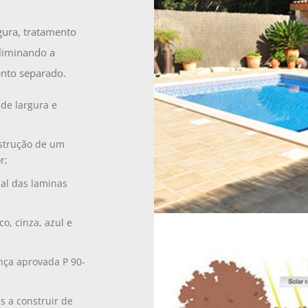
ura, tratamento
eliminando a
nto separado.
e largura e
nstrução de um
r;
al das laminas
o, cinza, azul e
ça aprovada P 90-
s a construir de